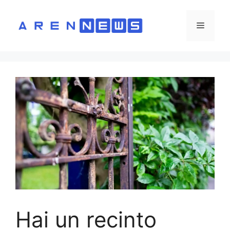
Vai
al
Menu
contenuto
Hai un recinto